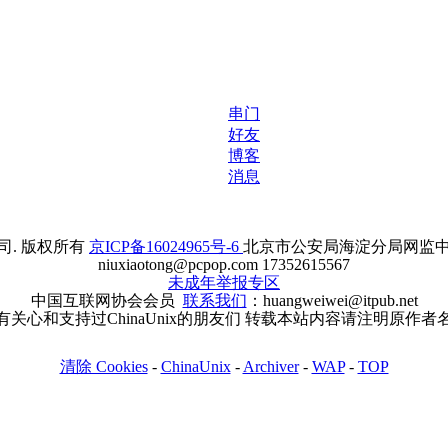
串门
好友
博客
消息
. 版权所有
京ICP备16024965号-6
北京市公安局海淀分局网监中心备案
niuxiaotong@pcpop.com 17352615567
未成年举报专区
中国互联网协会会员
联系我们
：huangweiwei@itpub.net
有关心和支持过ChinaUnix的朋友们 转载本站内容请注明原作者
清除 Cookies
-
ChinaUnix
-
Archiver
-
WAP
-
TOP