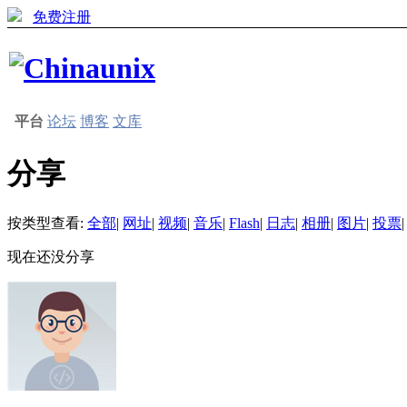
免费注册
平台
论坛
博客
文库
分享
按类型查看:
全部
|
网址
|
视频
|
音乐
|
Flash
|
日志
|
相册
|
图片
|
投票
|
现在还没分享