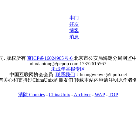
串门
好友
博客
消息
. 版权所有
京ICP备16024965号-6
北京市公安局海淀分局网监中心备案
niuxiaotong@pcpop.com 17352615567
未成年举报专区
中国互联网协会会员
联系我们
：huangweiwei@itpub.net
有关心和支持过ChinaUnix的朋友们 转载本站内容请注明原作者
清除 Cookies
-
ChinaUnix
-
Archiver
-
WAP
-
TOP