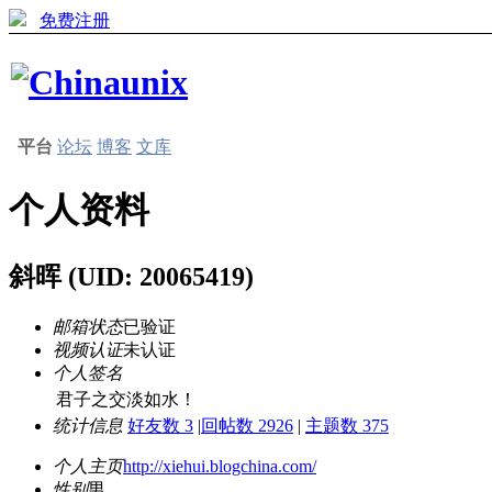
免费注册
平台
论坛
博客
文库
个人资料
斜晖
(UID: 20065419)
邮箱状态
已验证
视频认证
未认证
个人签名
君子之交淡如水！
统计信息
好友数 3
|
回帖数 2926
|
主题数 375
个人主页
http://xiehui.blogchina.com/
性别
男