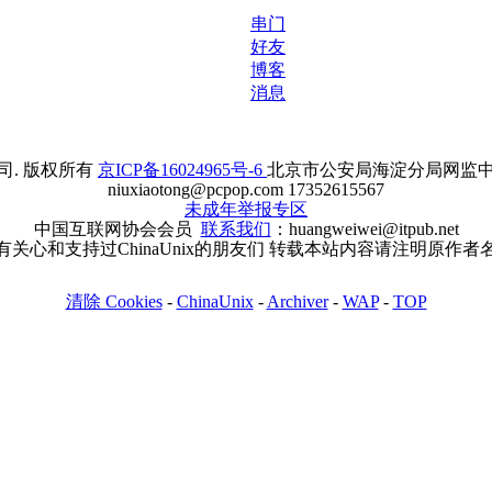
串门
好友
博客
消息
. 版权所有
京ICP备16024965号-6
北京市公安局海淀分局网监中心备案
niuxiaotong@pcpop.com 17352615567
未成年举报专区
中国互联网协会会员
联系我们
：huangweiwei@itpub.net
有关心和支持过ChinaUnix的朋友们 转载本站内容请注明原作者
清除 Cookies
-
ChinaUnix
-
Archiver
-
WAP
-
TOP