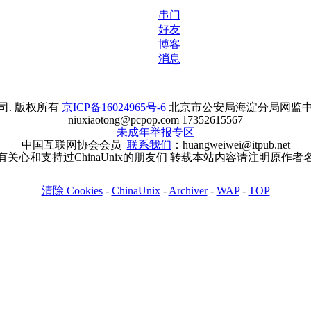
串门
好友
博客
消息
. 版权所有
京ICP备16024965号-6
北京市公安局海淀分局网监中心备案
niuxiaotong@pcpop.com 17352615567
未成年举报专区
中国互联网协会会员
联系我们
：huangweiwei@itpub.net
有关心和支持过ChinaUnix的朋友们 转载本站内容请注明原作者
清除 Cookies
-
ChinaUnix
-
Archiver
-
WAP
-
TOP