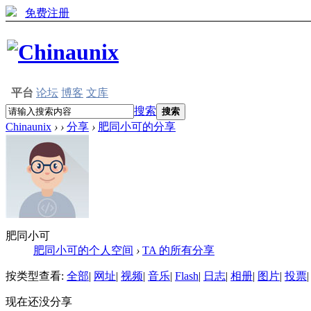
免费注册
平台
论坛
博客
文库
搜索
搜索
Chinaunix
›
›
分享
›
肥同小可的分享
肥同小可
肥同小可的个人空间
›
TA 的所有分享
按类型查看:
全部
|
网址
|
视频
|
音乐
|
Flash
|
日志
|
相册
|
图片
|
投票
|
现在还没分享