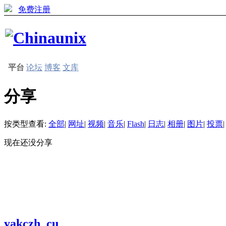
免费注册
平台
论坛
博客
文库
分享
按类型查看:
全部
|
网址
|
视频
|
音乐
|
Flash
|
日志
|
相册
|
图片
|
投票
|
现在还没分享
yakczh_cu