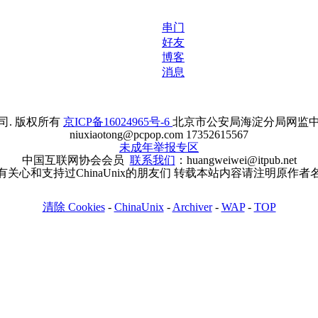
串门
好友
博客
消息
. 版权所有
京ICP备16024965号-6
北京市公安局海淀分局网监中心备案
niuxiaotong@pcpop.com 17352615567
未成年举报专区
中国互联网协会会员
联系我们
：huangweiwei@itpub.net
有关心和支持过ChinaUnix的朋友们 转载本站内容请注明原作者
清除 Cookies
-
ChinaUnix
-
Archiver
-
WAP
-
TOP