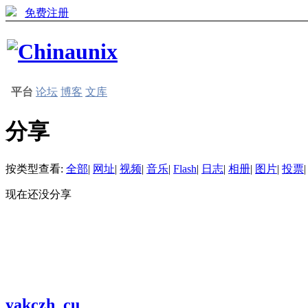
免费注册
平台
论坛
博客
文库
分享
按类型查看:
全部
|
网址
|
视频
|
音乐
|
Flash
|
日志
|
相册
|
图片
|
投票
|
现在还没分享
yakczh_cu