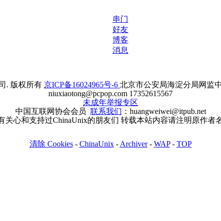
串门
好友
博客
消息
. 版权所有
京ICP备16024965号-6
北京市公安局海淀分局网监中心备案
niuxiaotong@pcpop.com 17352615567
未成年举报专区
中国互联网协会会员
联系我们
：huangweiwei@itpub.net
有关心和支持过ChinaUnix的朋友们 转载本站内容请注明原作者
清除 Cookies
-
ChinaUnix
-
Archiver
-
WAP
-
TOP