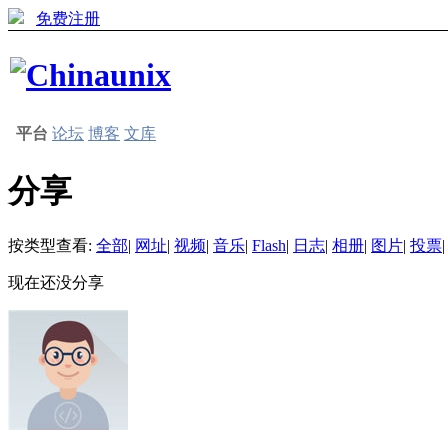
免费注册
平台
论坛
博客
文库
分享
按类型查看:
全部
|
网址
|
视频
|
音乐
|
Flash
|
日志
|
相册
|
图片
|
投票
|
现在还没分享