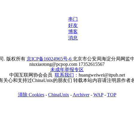
串门
好友
博客
消息
. 版权所有
京ICP备16024965号-6
北京市公安局海淀分局网监中心备案
niuxiaotong@pcpop.com 17352615567
未成年举报专区
中国互联网协会会员
联系我们
：huangweiwei@itpub.net
有关心和支持过ChinaUnix的朋友们 转载本站内容请注明原作者
清除 Cookies
-
ChinaUnix
-
Archiver
-
WAP
-
TOP