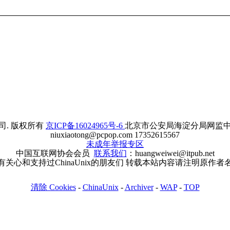
. 版权所有
京ICP备16024965号-6
北京市公安局海淀分局网监中心备案
niuxiaotong@pcpop.com 17352615567
未成年举报专区
中国互联网协会会员
联系我们
：huangweiwei@itpub.net
有关心和支持过ChinaUnix的朋友们 转载本站内容请注明原作者
清除 Cookies
-
ChinaUnix
-
Archiver
-
WAP
-
TOP