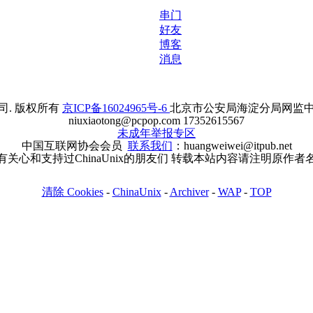
串门
好友
博客
消息
. 版权所有
京ICP备16024965号-6
北京市公安局海淀分局网监中心备案
niuxiaotong@pcpop.com 17352615567
未成年举报专区
中国互联网协会会员
联系我们
：huangweiwei@itpub.net
有关心和支持过ChinaUnix的朋友们 转载本站内容请注明原作者
清除 Cookies
-
ChinaUnix
-
Archiver
-
WAP
-
TOP