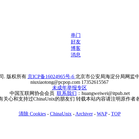
串门
好友
博客
消息
. 版权所有
京ICP备16024965号-6
北京市公安局海淀分局网监中心备案
niuxiaotong@pcpop.com 17352615567
未成年举报专区
中国互联网协会会员
联系我们
：huangweiwei@itpub.net
有关心和支持过ChinaUnix的朋友们 转载本站内容请注明原作者
清除 Cookies
-
ChinaUnix
-
Archiver
-
WAP
-
TOP