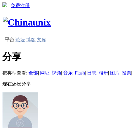
免费注册
平台
论坛
博客
文库
分享
按类型查看:
全部
|
网址
|
视频
|
音乐
|
Flash
|
日志
|
相册
|
图片
|
投票
|
现在还没分享