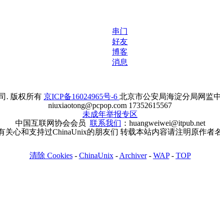
串门
好友
博客
消息
. 版权所有
京ICP备16024965号-6
北京市公安局海淀分局网监中心备案
niuxiaotong@pcpop.com 17352615567
未成年举报专区
中国互联网协会会员
联系我们
：huangweiwei@itpub.net
有关心和支持过ChinaUnix的朋友们 转载本站内容请注明原作者
清除 Cookies
-
ChinaUnix
-
Archiver
-
WAP
-
TOP