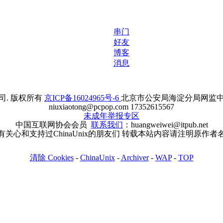
串门
好友
博客
消息
. 版权所有
京ICP备16024965号-6
北京市公安局海淀分局网监中心备案
niuxiaotong@pcpop.com 17352615567
未成年举报专区
中国互联网协会会员
联系我们
：huangweiwei@itpub.net
有关心和支持过ChinaUnix的朋友们 转载本站内容请注明原作者
清除 Cookies
-
ChinaUnix
-
Archiver
-
WAP
-
TOP