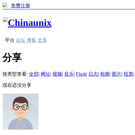
免费注册
平台
论坛
博客
文库
分享
按类型查看:
全部
|
网址
|
视频
|
音乐
|
Flash
|
日志
|
相册
|
图片
|
投票
|
现在还没分享