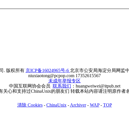
. 版权所有
京ICP备16024965号-6
北京市公安局海淀分局网监中心备案
niuxiaotong@pcpop.com 17352615567
未成年举报专区
中国互联网协会会员
联系我们
：huangweiwei@itpub.net
有关心和支持过ChinaUnix的朋友们 转载本站内容请注明原作者
清除 Cookies
-
ChinaUnix
-
Archiver
-
WAP
-
TOP