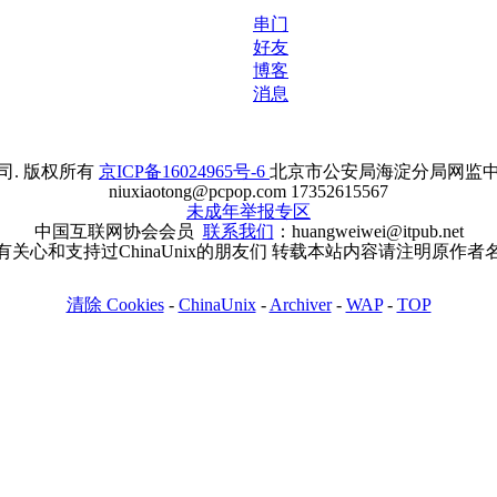
串门
好友
博客
消息
. 版权所有
京ICP备16024965号-6
北京市公安局海淀分局网监中心备案
niuxiaotong@pcpop.com 17352615567
未成年举报专区
中国互联网协会会员
联系我们
：huangweiwei@itpub.net
有关心和支持过ChinaUnix的朋友们 转载本站内容请注明原作者
清除 Cookies
-
ChinaUnix
-
Archiver
-
WAP
-
TOP