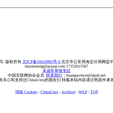
. 版权所有
京ICP备16024965号-6
北京市公安局海淀分局网监中心备案
niuxiaotong@pcpop.com 17352615567
未成年举报专区
中国互联网协会会员
联系我们
：huangweiwei@itpub.net
有关心和支持过ChinaUnix的朋友们 转载本站内容请注明原作者
清除 Cookies
-
ChinaUnix
-
Archiver
-
WAP
-
TOP