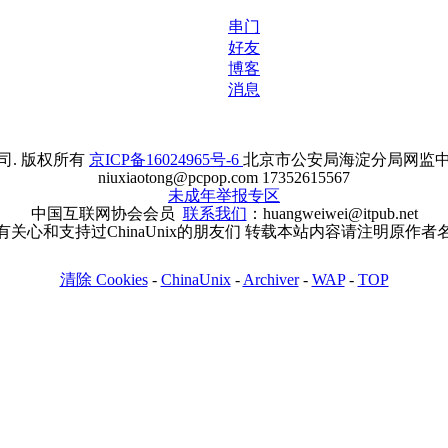
串门
好友
博客
消息
. 版权所有
京ICP备16024965号-6
北京市公安局海淀分局网监中心备案
niuxiaotong@pcpop.com 17352615567
未成年举报专区
中国互联网协会会员
联系我们
：huangweiwei@itpub.net
有关心和支持过ChinaUnix的朋友们 转载本站内容请注明原作者
清除 Cookies
-
ChinaUnix
-
Archiver
-
WAP
-
TOP