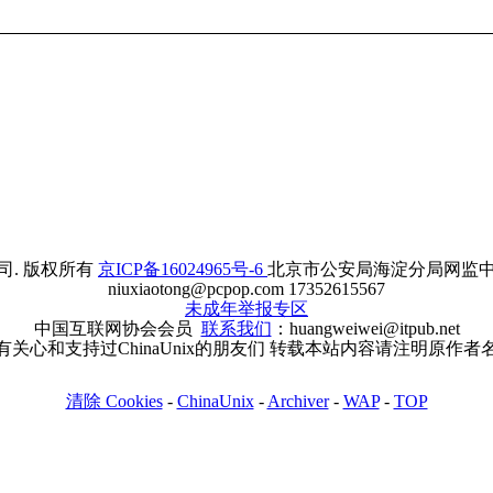
. 版权所有
京ICP备16024965号-6
北京市公安局海淀分局网监中心备案
niuxiaotong@pcpop.com 17352615567
未成年举报专区
中国互联网协会会员
联系我们
：huangweiwei@itpub.net
有关心和支持过ChinaUnix的朋友们 转载本站内容请注明原作者
清除 Cookies
-
ChinaUnix
-
Archiver
-
WAP
-
TOP