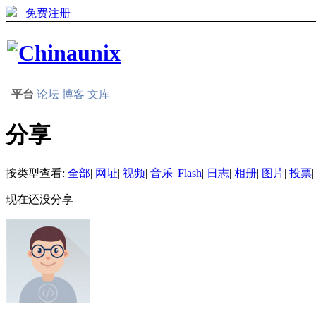
免费注册
平台
论坛
博客
文库
分享
按类型查看:
全部
|
网址
|
视频
|
音乐
|
Flash
|
日志
|
相册
|
图片
|
投票
|
现在还没分享