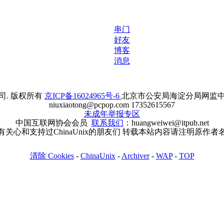
串门
好友
博客
消息
. 版权所有
京ICP备16024965号-6
北京市公安局海淀分局网监中心备案
niuxiaotong@pcpop.com 17352615567
未成年举报专区
中国互联网协会会员
联系我们
：huangweiwei@itpub.net
有关心和支持过ChinaUnix的朋友们 转载本站内容请注明原作者
清除 Cookies
-
ChinaUnix
-
Archiver
-
WAP
-
TOP