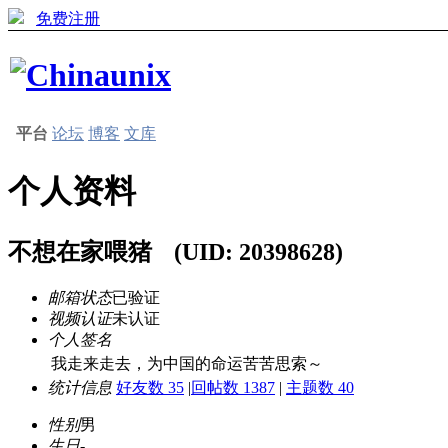
免费注册
平台
论坛
博客
文库
个人资料
不想在家喂猪
(UID: 20398628)
邮箱状态
已验证
视频认证
未认证
个人签名
我走来走去，为中国的命运苦苦思索～
统计信息
好友数 35
|
回帖数 1387
|
主题数 40
性别
男
生日
-