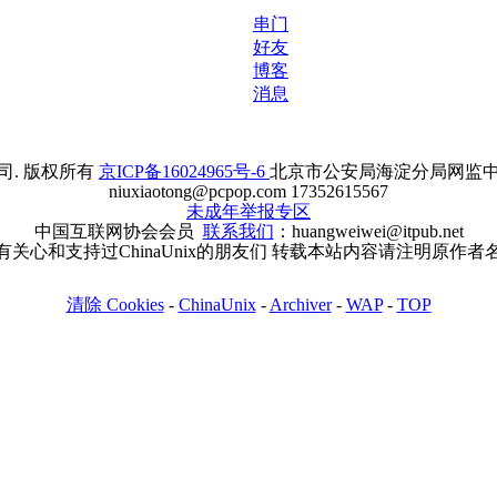
串门
好友
博客
消息
. 版权所有
京ICP备16024965号-6
北京市公安局海淀分局网监中心备案
niuxiaotong@pcpop.com 17352615567
未成年举报专区
中国互联网协会会员
联系我们
：huangweiwei@itpub.net
有关心和支持过ChinaUnix的朋友们 转载本站内容请注明原作者
清除 Cookies
-
ChinaUnix
-
Archiver
-
WAP
-
TOP