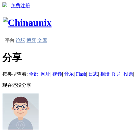
免费注册
平台
论坛
博客
文库
分享
按类型查看:
全部
|
网址
|
视频
|
音乐
|
Flash
|
日志
|
相册
|
图片
|
投票
|
现在还没分享