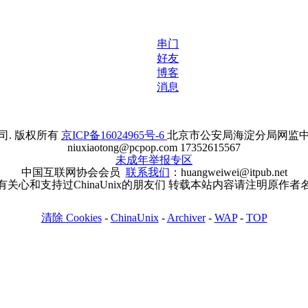
串门
好友
博客
消息
. 版权所有
京ICP备16024965号-6
北京市公安局海淀分局网监中心备案
niuxiaotong@pcpop.com 17352615567
未成年举报专区
中国互联网协会会员
联系我们
：huangweiwei@itpub.net
有关心和支持过ChinaUnix的朋友们 转载本站内容请注明原作者
清除 Cookies
-
ChinaUnix
-
Archiver
-
WAP
-
TOP