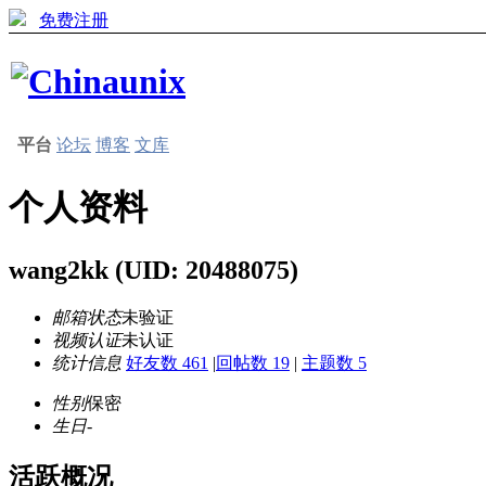
免费注册
平台
论坛
博客
文库
个人资料
wang2kk
(UID: 20488075)
邮箱状态
未验证
视频认证
未认证
统计信息
好友数 461
|
回帖数 19
|
主题数 5
性别
保密
生日
-
活跃概况