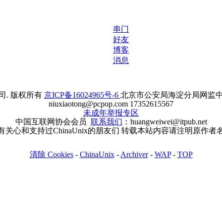
串门
好友
博客
消息
. 版权所有
京ICP备16024965号-6
北京市公安局海淀分局网监中心备案
niuxiaotong@pcpop.com 17352615567
未成年举报专区
中国互联网协会会员
联系我们
：huangweiwei@itpub.net
有关心和支持过ChinaUnix的朋友们 转载本站内容请注明原作者
清除 Cookies
-
ChinaUnix
-
Archiver
-
WAP
-
TOP