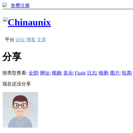
免费注册
平台
论坛
博客
文库
分享
按类型查看:
全部
|
网址
|
视频
|
音乐
|
Flash
|
日志
|
相册
|
图片
|
投票
|
现在还没分享