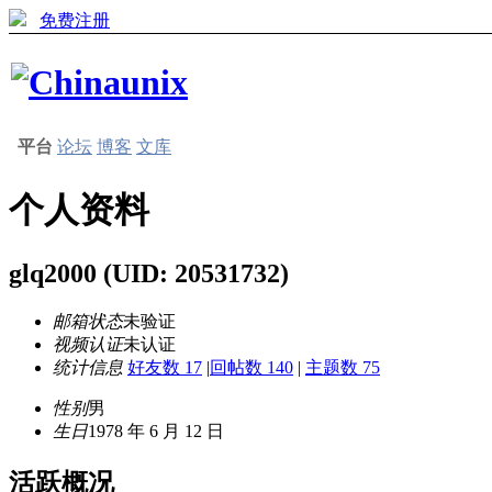
免费注册
平台
论坛
博客
文库
个人资料
glq2000
(UID: 20531732)
邮箱状态
未验证
视频认证
未认证
统计信息
好友数 17
|
回帖数 140
|
主题数 75
性别
男
生日
1978 年 6 月 12 日
活跃概况