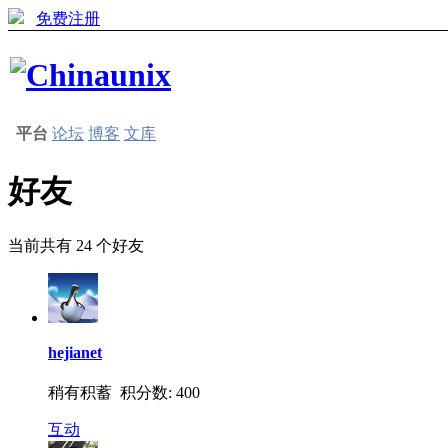
免费注册
平台
论坛
博客
文库
好友
当前共有
24
个好友
hejianet
稍有积蓄 积分数: 400
互动