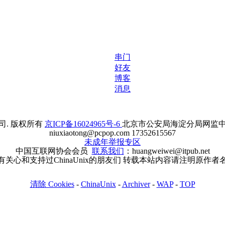
串门
好友
博客
消息
. 版权所有
京ICP备16024965号-6
北京市公安局海淀分局网监中心备案
niuxiaotong@pcpop.com 17352615567
未成年举报专区
中国互联网协会会员
联系我们
：huangweiwei@itpub.net
有关心和支持过ChinaUnix的朋友们 转载本站内容请注明原作者
清除 Cookies
-
ChinaUnix
-
Archiver
-
WAP
-
TOP