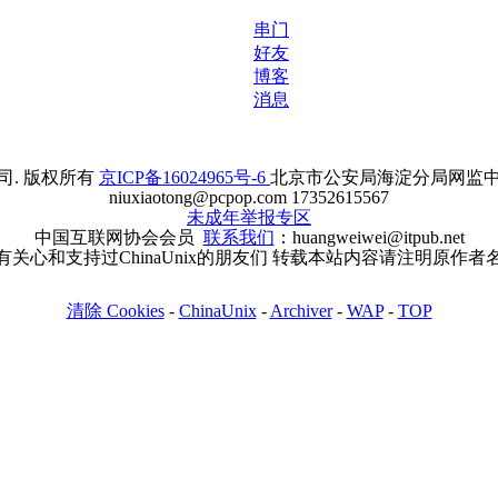
串门
好友
博客
消息
. 版权所有
京ICP备16024965号-6
北京市公安局海淀分局网监中心备案
niuxiaotong@pcpop.com 17352615567
未成年举报专区
中国互联网协会会员
联系我们
：huangweiwei@itpub.net
有关心和支持过ChinaUnix的朋友们 转载本站内容请注明原作者
清除 Cookies
-
ChinaUnix
-
Archiver
-
WAP
-
TOP