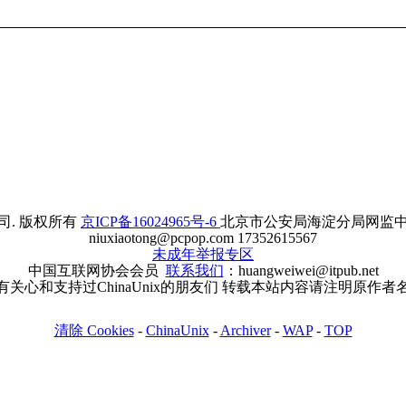
. 版权所有
京ICP备16024965号-6
北京市公安局海淀分局网监中心备案
niuxiaotong@pcpop.com 17352615567
未成年举报专区
中国互联网协会会员
联系我们
：huangweiwei@itpub.net
有关心和支持过ChinaUnix的朋友们 转载本站内容请注明原作者
清除 Cookies
-
ChinaUnix
-
Archiver
-
WAP
-
TOP