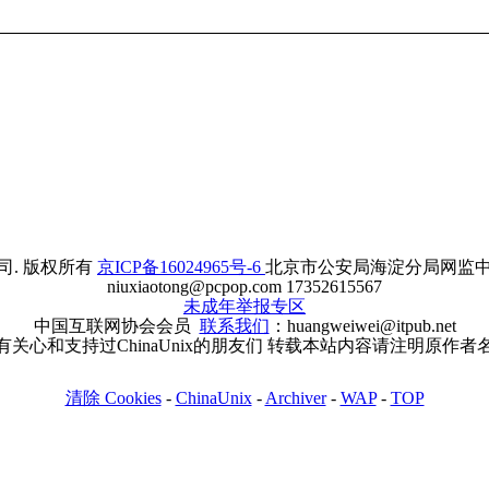
. 版权所有
京ICP备16024965号-6
北京市公安局海淀分局网监中心备案
niuxiaotong@pcpop.com 17352615567
未成年举报专区
中国互联网协会会员
联系我们
：huangweiwei@itpub.net
有关心和支持过ChinaUnix的朋友们 转载本站内容请注明原作者
清除 Cookies
-
ChinaUnix
-
Archiver
-
WAP
-
TOP