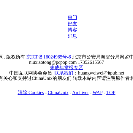
串门
好友
博客
消息
. 版权所有
京ICP备16024965号-6
北京市公安局海淀分局网监中心备案
niuxiaotong@pcpop.com 17352615567
未成年举报专区
中国互联网协会会员
联系我们
：huangweiwei@itpub.net
有关心和支持过ChinaUnix的朋友们 转载本站内容请注明原作者
清除 Cookies
-
ChinaUnix
-
Archiver
-
WAP
-
TOP