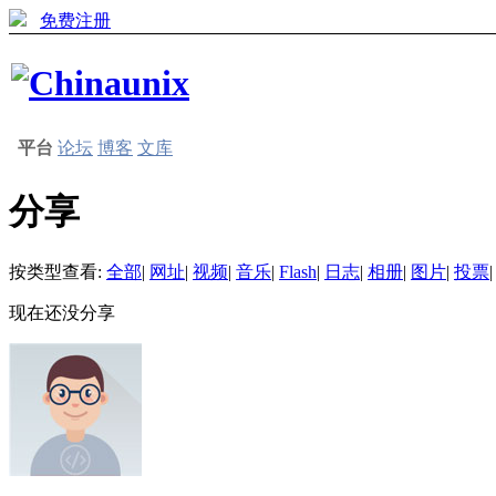
免费注册
平台
论坛
博客
文库
分享
按类型查看:
全部
|
网址
|
视频
|
音乐
|
Flash
|
日志
|
相册
|
图片
|
投票
|
现在还没分享