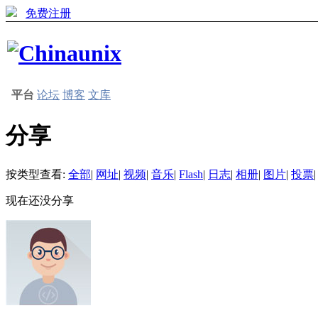
免费注册
平台
论坛
博客
文库
分享
按类型查看:
全部
|
网址
|
视频
|
音乐
|
Flash
|
日志
|
相册
|
图片
|
投票
|
现在还没分享