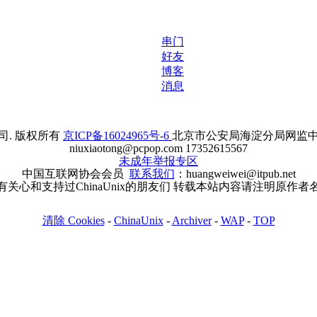
串门
好友
博客
消息
. 版权所有
京ICP备16024965号-6
北京市公安局海淀分局网监中心备案
niuxiaotong@pcpop.com 17352615567
未成年举报专区
中国互联网协会会员
联系我们
：huangweiwei@itpub.net
有关心和支持过ChinaUnix的朋友们 转载本站内容请注明原作者
清除 Cookies
-
ChinaUnix
-
Archiver
-
WAP
-
TOP