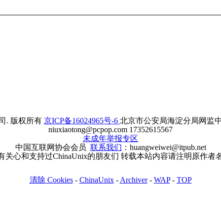
. 版权所有
京ICP备16024965号-6
北京市公安局海淀分局网监中心备案
niuxiaotong@pcpop.com 17352615567
未成年举报专区
中国互联网协会会员
联系我们
：huangweiwei@itpub.net
有关心和支持过ChinaUnix的朋友们 转载本站内容请注明原作者
清除 Cookies
-
ChinaUnix
-
Archiver
-
WAP
-
TOP