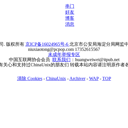
串门
好友
博客
消息
. 版权所有
京ICP备16024965号-6
北京市公安局海淀分局网监中心备案
niuxiaotong@pcpop.com 17352615567
未成年举报专区
中国互联网协会会员
联系我们
：huangweiwei@itpub.net
有关心和支持过ChinaUnix的朋友们 转载本站内容请注明原作者
清除 Cookies
-
ChinaUnix
-
Archiver
-
WAP
-
TOP