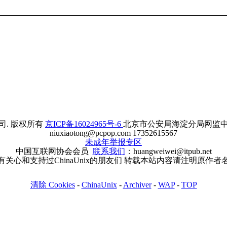
. 版权所有
京ICP备16024965号-6
北京市公安局海淀分局网监中心备案
niuxiaotong@pcpop.com 17352615567
未成年举报专区
中国互联网协会会员
联系我们
：huangweiwei@itpub.net
有关心和支持过ChinaUnix的朋友们 转载本站内容请注明原作者
清除 Cookies
-
ChinaUnix
-
Archiver
-
WAP
-
TOP