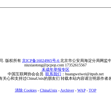
. 版权所有
京ICP备16024965号-6
北京市公安局海淀分局网监中心备案
niuxiaotong@pcpop.com 17352615567
未成年举报专区
中国互联网协会会员
联系我们
：huangweiwei@itpub.net
有关心和支持过ChinaUnix的朋友们 转载本站内容请注明原作者
清除 Cookies
-
ChinaUnix
-
Archiver
-
WAP
-
TOP