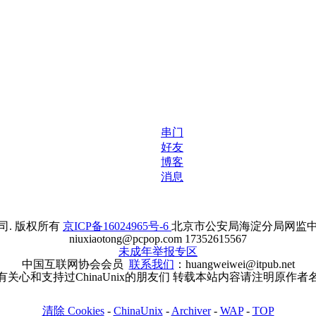
串门
好友
博客
消息
. 版权所有
京ICP备16024965号-6
北京市公安局海淀分局网监中心备案
niuxiaotong@pcpop.com 17352615567
未成年举报专区
中国互联网协会会员
联系我们
：huangweiwei@itpub.net
有关心和支持过ChinaUnix的朋友们 转载本站内容请注明原作者
清除 Cookies
-
ChinaUnix
-
Archiver
-
WAP
-
TOP