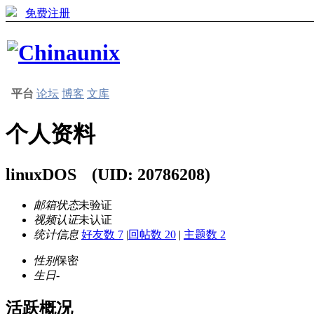
免费注册
平台
论坛
博客
文库
个人资料
linuxDOS
(UID: 20786208)
邮箱状态
未验证
视频认证
未认证
统计信息
好友数 7
|
回帖数 20
|
主题数 2
性别
保密
生日
-
活跃概况