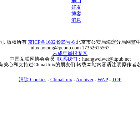
串门
好友
博客
消息
. 版权所有
京ICP备16024965号-6
北京市公安局海淀分局网监中心备案
niuxiaotong@pcpop.com 17352615567
未成年举报专区
中国互联网协会会员
联系我们
：huangweiwei@itpub.net
有关心和支持过ChinaUnix的朋友们 转载本站内容请注明原作者
清除 Cookies
-
ChinaUnix
-
Archiver
-
WAP
-
TOP