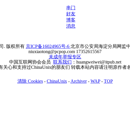
串门
好友
博客
消息
. 版权所有
京ICP备16024965号-6
北京市公安局海淀分局网监中心备案
niuxiaotong@pcpop.com 17352615567
未成年举报专区
中国互联网协会会员
联系我们
：huangweiwei@itpub.net
有关心和支持过ChinaUnix的朋友们 转载本站内容请注明原作者
清除 Cookies
-
ChinaUnix
-
Archiver
-
WAP
-
TOP