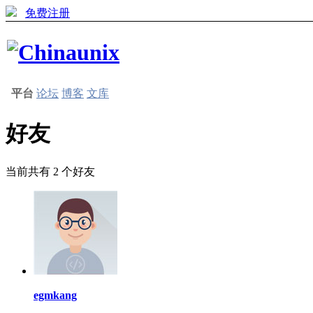
免费注册
平台
论坛
博客
文库
好友
当前共有
2
个好友
egmkang