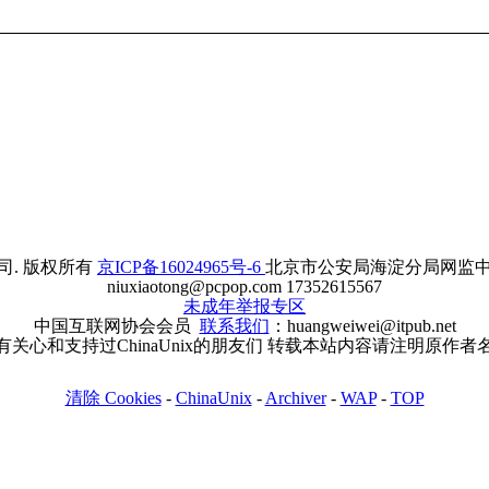
. 版权所有
京ICP备16024965号-6
北京市公安局海淀分局网监中心备案
niuxiaotong@pcpop.com 17352615567
未成年举报专区
中国互联网协会会员
联系我们
：huangweiwei@itpub.net
有关心和支持过ChinaUnix的朋友们 转载本站内容请注明原作者
清除 Cookies
-
ChinaUnix
-
Archiver
-
WAP
-
TOP