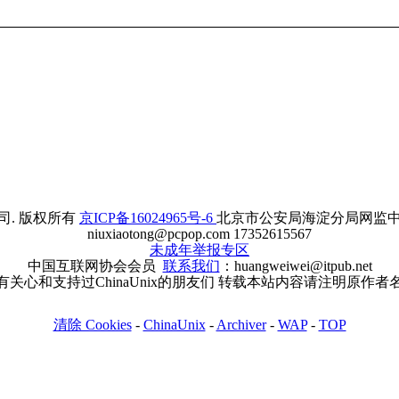
. 版权所有
京ICP备16024965号-6
北京市公安局海淀分局网监中心备案
niuxiaotong@pcpop.com 17352615567
未成年举报专区
中国互联网协会会员
联系我们
：huangweiwei@itpub.net
有关心和支持过ChinaUnix的朋友们 转载本站内容请注明原作者
清除 Cookies
-
ChinaUnix
-
Archiver
-
WAP
-
TOP