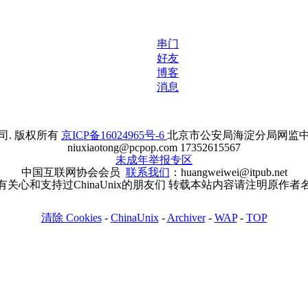
串门
好友
博客
消息
. 版权所有
京ICP备16024965号-6
北京市公安局海淀分局网监中心备案
niuxiaotong@pcpop.com 17352615567
未成年举报专区
中国互联网协会会员
联系我们
：huangweiwei@itpub.net
有关心和支持过ChinaUnix的朋友们 转载本站内容请注明原作者
清除 Cookies
-
ChinaUnix
-
Archiver
-
WAP
-
TOP