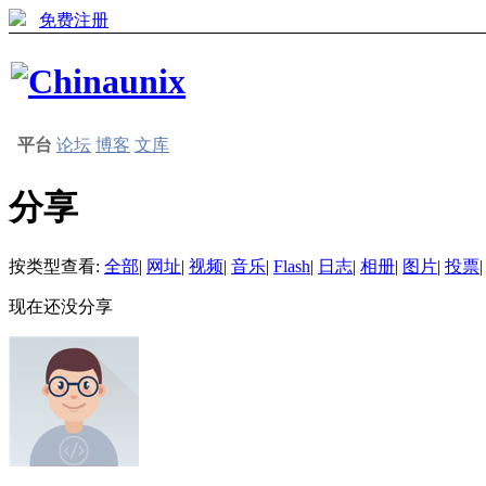
免费注册
平台
论坛
博客
文库
分享
按类型查看:
全部
|
网址
|
视频
|
音乐
|
Flash
|
日志
|
相册
|
图片
|
投票
|
现在还没分享