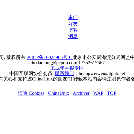
串门
好友
博客
消息
. 版权所有
京ICP备16024965号-6
北京市公安局海淀分局网监中心备案
niuxiaotong@pcpop.com 17352615567
未成年举报专区
中国互联网协会会员
联系我们
：huangweiwei@itpub.net
有关心和支持过ChinaUnix的朋友们 转载本站内容请注明原作者
清除 Cookies
-
ChinaUnix
-
Archiver
-
WAP
-
TOP