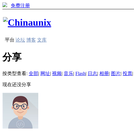
免费注册
平台
论坛
博客
文库
分享
按类型查看:
全部
|
网址
|
视频
|
音乐
|
Flash
|
日志
|
相册
|
图片
|
投票
|
现在还没分享