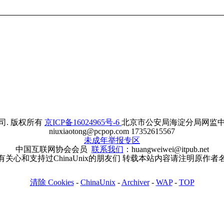
. 版权所有
京ICP备16024965号-6
北京市公安局海淀分局网监中心备案
niuxiaotong@pcpop.com 17352615567
未成年举报专区
中国互联网协会会员
联系我们
：huangweiwei@itpub.net
有关心和支持过ChinaUnix的朋友们 转载本站内容请注明原作者
清除 Cookies
-
ChinaUnix
-
Archiver
-
WAP
-
TOP