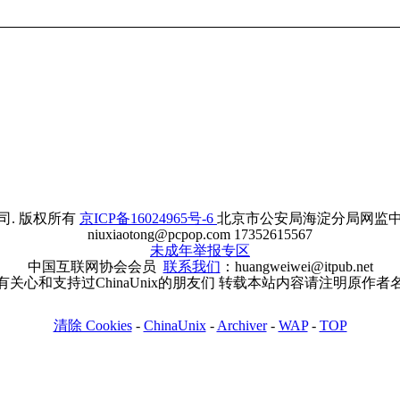
. 版权所有
京ICP备16024965号-6
北京市公安局海淀分局网监中心备案
niuxiaotong@pcpop.com 17352615567
未成年举报专区
中国互联网协会会员
联系我们
：huangweiwei@itpub.net
有关心和支持过ChinaUnix的朋友们 转载本站内容请注明原作者
清除 Cookies
-
ChinaUnix
-
Archiver
-
WAP
-
TOP