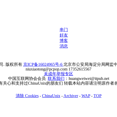
串门
好友
博客
消息
. 版权所有
京ICP备16024965号-6
北京市公安局海淀分局网监中心备案
niuxiaotong@pcpop.com 17352615567
未成年举报专区
中国互联网协会会员
联系我们
：huangweiwei@itpub.net
有关心和支持过ChinaUnix的朋友们 转载本站内容请注明原作者
清除 Cookies
-
ChinaUnix
-
Archiver
-
WAP
-
TOP