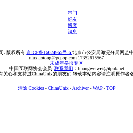
串门
好友
博客
消息
. 版权所有
京ICP备16024965号-6
北京市公安局海淀分局网监中心备案
niuxiaotong@pcpop.com 17352615567
未成年举报专区
中国互联网协会会员
联系我们
：huangweiwei@itpub.net
有关心和支持过ChinaUnix的朋友们 转载本站内容请注明原作者
清除 Cookies
-
ChinaUnix
-
Archiver
-
WAP
-
TOP