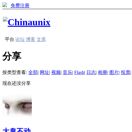
免费注册
平台
论坛
博客
文库
分享
按类型查看:
全部
|
网址
|
视频
|
音乐
|
Flash
|
日志
|
相册
|
图片
|
投票
|
现在还没分享
大鬼不动