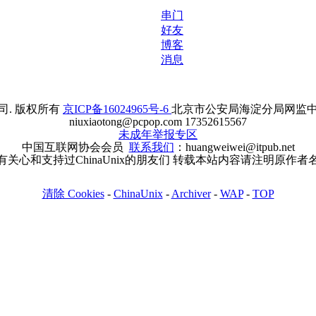
串门
好友
博客
消息
. 版权所有
京ICP备16024965号-6
北京市公安局海淀分局网监中心备案
niuxiaotong@pcpop.com 17352615567
未成年举报专区
中国互联网协会会员
联系我们
：huangweiwei@itpub.net
有关心和支持过ChinaUnix的朋友们 转载本站内容请注明原作者
清除 Cookies
-
ChinaUnix
-
Archiver
-
WAP
-
TOP